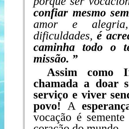
porque ser vocacio
confiar mesmo sem
amor e alegria
dificuldades,
é acre
caminha todo o t
missão. ”
Assim como Ir
chamada a doar su
serviço e viver se
povo!
A
esperanç
vocação é semente 
coração do mundo.