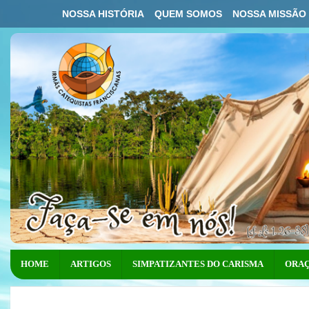
NOSSA HISTÓRIA
QUEM SOMOS
NOSSA MISSÃO
HOME
ARTIGOS
SIMPATIZANTES DO CARISMA
ORAÇ