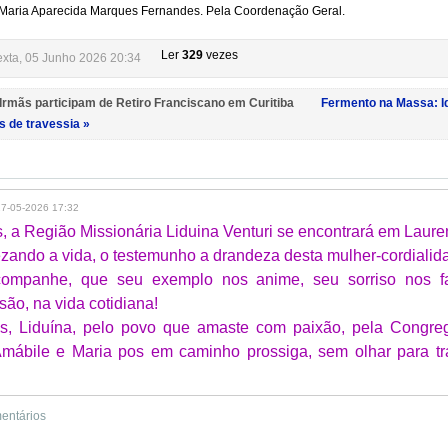
 Maria Aparecida Marques Fernandes. Pela Coordenação Geral.
Ler
329
vezes
exta, 05 Junho 2026 20:34
 Irmãs participam de Retiro Franciscano em Curitiba
Fermento na Massa: I
 de travessia »
27-05-2026 17:32
s, a Região Missionária Liduina Venturi se encontrará em Lauren
ando a vida, o testemunho a drandeza desta mulher-cordialid
ompanhe, que seu exemplo nos anime, seu sorriso nos fa
ão, na vida cotidiana!
ós, Liduína, pelo povo que amaste com paixão, pela Congre
mábile e Maria pos em caminho prossiga, sem olhar para t
mentários