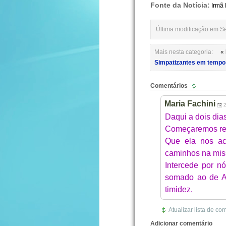
Fonte da Notícia:
Irmã
Última modificação em S
Mais nesta categoria:
«
Simpatizantes em tempos
Comentários
Maria Fachini
Daqui a dois dia
Começaremos rez
Que ela nos ac
caminhos na miss
Intercede por n
somado ao de A
timidez.
Atualizar lista de co
Adicionar comentário