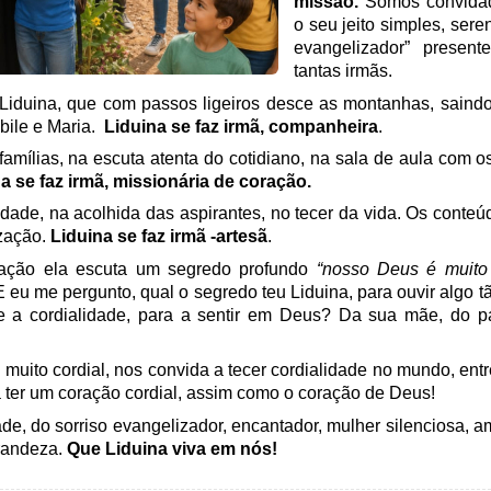
missão.
Somos convidad
o seu jeito simples, sere
evangelizador” presen
tantas irmãs.
iduina, que com passos ligeiros desce as montanhas, saind
bile e Maria.
Liduina se faz irmã, companheira
.
 famílias, na escuta atenta do cotidiano, na sala de aula com o
a se faz irmã, missionária de coração.
ade, na acolhida das aspirantes, no tecer da vida. Os conteúd
ização.
Liduina se faz irmã -artesã
.
ação ela escuta um segredo profundo
“nosso Deus é muito 
E eu me pergunto, qual o segredo teu Liduina, para ouvir algo t
a cordialidade, para a sentir em Deus? Da sua mãe, do pa
muito cordial, nos convida a tecer cordialidade no mundo, ent
 ter um coração cordial, assim como o coração de Deus!
ade, do sorriso evangelizador, encantador, mulher silenciosa, 
grandeza.
Que Liduina viva em nós!