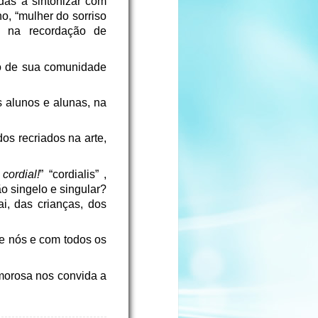
as a sintonizar com
no, “mulher do sorriso
te na recordação de
o de sua comunidade
s alunos e alunas, na
os recriados na arte,
cordial!
” “cordialis” ,
ão singelo e singular?
i, das crianças, dos
re nós e com todos os
amorosa nos convida a