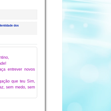
dentidade dos
tino,
ade!
ça entrever novos
gação que teu Sim,
raz, sem medo, sem