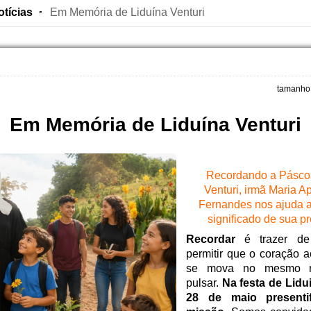
otícias
Em Memória de Liduína Venturi
tamanho 
Em Memória de Liduína Venturi
Recordando a Páscoa
Venturi, irmã Maria 
Fernandes nos ajuda 
significado de sua p
Recordar
é trazer de
permitir que o coração a
se mova no mesmo r
pulsar.
Na festa de Lidu
28 de maio presenti